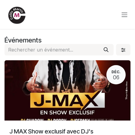
Se rendre au contenu
Événements
DÉC.
06
J MAX Show exclusif avec DJ's