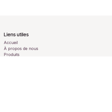
Liens utiles
Accueil
À propos de nous
Produits
Services
Juridique
Contactez-nous
À propos de nous
Nous sommes une équipe de passionnés dont le but
est de vous accompagner pour vos évènements