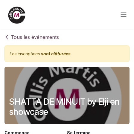
Se rendre au contenu
Tous les événements
Les inscriptions
sont clôturées
SHATTA DE MINUIT by Elji en
showcase
Commence
Se termine