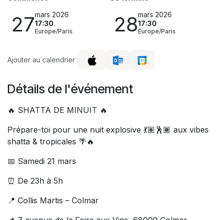
mars 2026
mars 2026
27
28
17:30
17:30
Europe/Paris
Europe/Paris
Ajouter au calendrier :
Détails de l'événement
🔥 SHATTA DE MINUIT 🔥
Prépare-toi pour une nuit explosive 💃🏽🕺🏾 aux vibes
shatta & tropicales 🌴🔥
📅 Samedi 21 mars
⏰ De 23h à 5h
📍 Collis Martis – Colmar
📌 7 avenue de la Foire aux Vins, 68000 Colmar