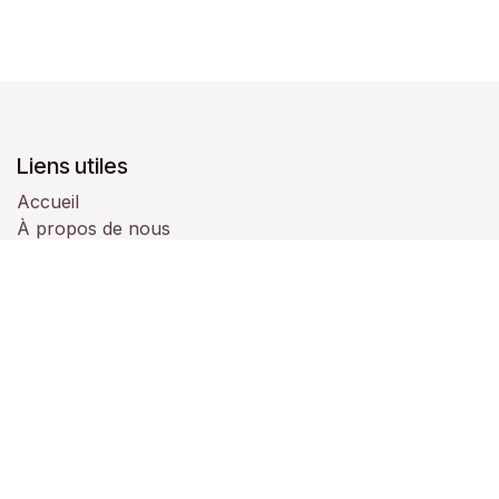
Liens utiles
Accueil
À propos de nous
Produits
Services
Juridique
Contactez-nous
À propos de nous
Nous sommes une équipe de passionnés dont le but
est de vous accompagner pour vos évènements