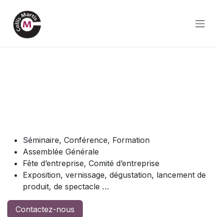
Se rendre au contenu
Un lieu pour vos
évènements
professionnels
Séminaire, Conférence, Formation
Assemblée Générale
Fête d’entreprise, Comité d’entreprise
Exposition, vernissage, dégustation, lancement de
produit, de spectacle …
Contactez-nous