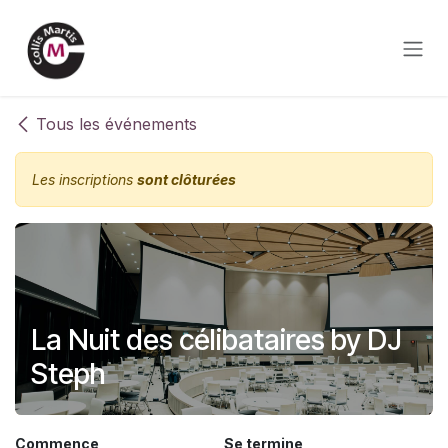
Se rendre au contenu
Tous les événements
Les inscriptions
sont clôturées
La Nuit des célibataires by DJ
Steph
Commence
Se termine