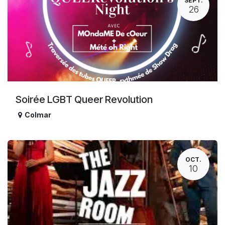
SEPT.
26
Soirée LGBT Queer Revolution
Colmar
OCT.
10