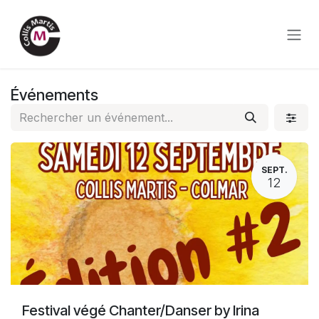
Se rendre au contenu
Événements
SEPT.
12
Festival végé Chanter/Danser by Irina