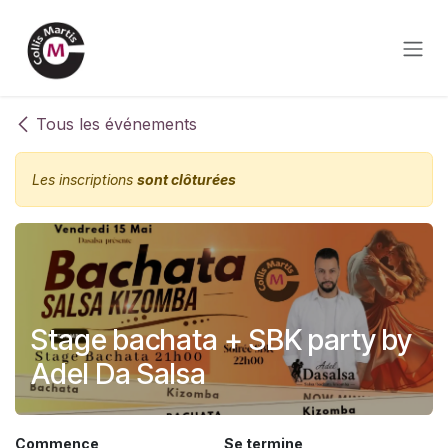
Se rendre au contenu
Tous les événements
Les inscriptions
sont clôturées
Stage bachata + SBK party by
Adel Da Salsa
Commence
Se termine