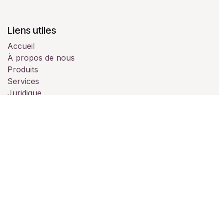
Liens utiles
Accueil
À propos de nous
Produits
Services
Juridique
Contactez-nous
À propos de nous
Nous sommes une équipe de passionnés dont le but
est de vous accompagner pour vos évènements
professionnels ou personnelles.
Notre établissement est à votre disposition pour vos