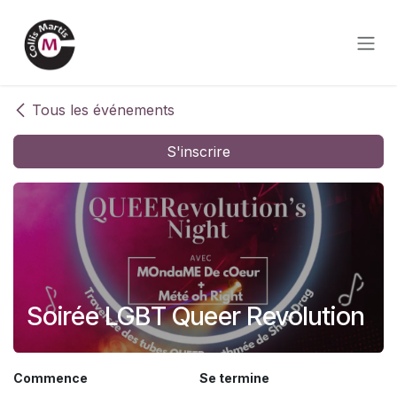
Se rendre au contenu
Tous les événements
S'inscrire
Soirée LGBT Queer Revolution
Commence
Se termine