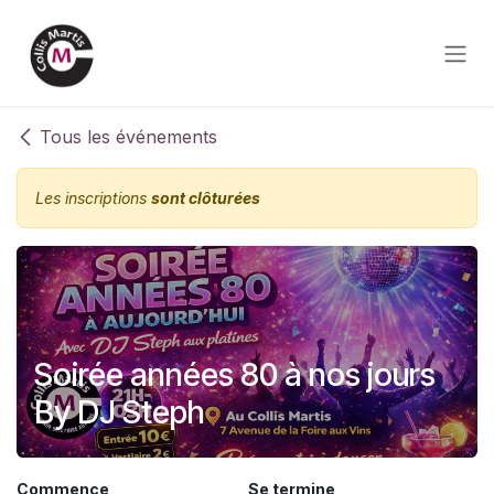
Se rendre au contenu
Tous les événements
Les inscriptions
sont clôturées
Soirée années 80 à nos jours
By DJ Steph
Commence
Se termine