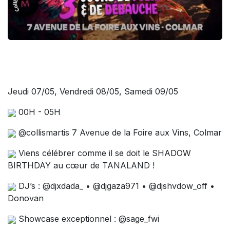
Jeudi 07/05, Vendredi 08/05, Samedi 09/05
00H - 05H
@collismartis 7 Avenue de la Foire aux Vins, Colmar
Viens célébrer comme il se doit le SHADOW
BIRTHDAY au cœur de TANALAND !
DJ’s : @djxdada_ • @djgaza971 • @djshvdow_off •
Donovan
Showcase exceptionnel : @sage_fwi