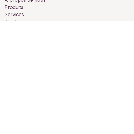
Produits
Services
Juridique
Contactez-nous
À propos de nous
Nous sommes une équipe de passionnés dont le but
est de vous accompagner pour vos évènements
professionnels ou personnelles.
Notre établissement est à votre disposition pour vos
soirées (privée, mariage, professionnelle, séminaire,
assemblée....)
L'équipe du Collis Martis.