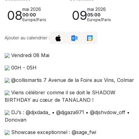
mai 2026
mai 2026
08
09
00:00
05:00
Europe/Paris
Europe/Paris
Ajouter au calendrier :
Vendredi 08 Mai
00H - 05H
@collismartis 7 Avenue de la Foire aux Vins, Colmar
Viens célébrer comme il se doit le SHADOW
BIRTHDAY au cœur de TANALAND !
DJ’s : @djxdada_ • @djgaza971 • @djshvdow_off •
Donovan
Showcase exceptionnel : @sage_fwi