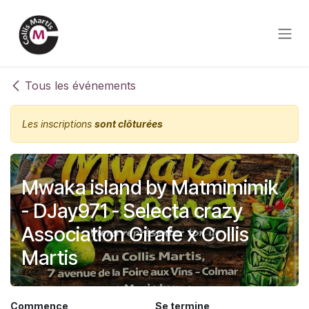
Se rendre au contenu
Tous les événements
Les inscriptions
sont clôturées
Mwaka island by Matmimimik
- DJay971 - Selecta crazy
Association Girafe x Collis
Martis
Commence
Se termine