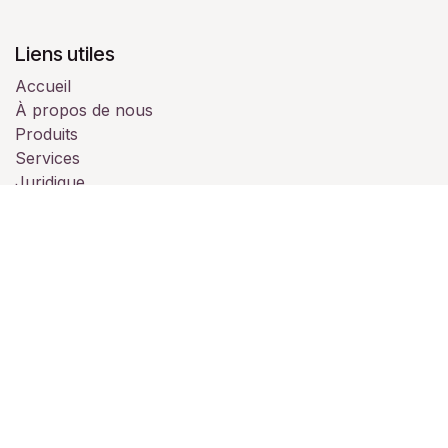
Liens utiles
Accueil
À propos de nous
Produits
Services
Juridique
Contactez-nous
À propos de nous
Nous sommes une équipe de passionnés dont le but
est de vous accompagner pour vos évènements
professionnels ou personnelles.
Notre établissement est à votre disposition pour vos
soirées (privée, mariage, professionnelle, séminaire,