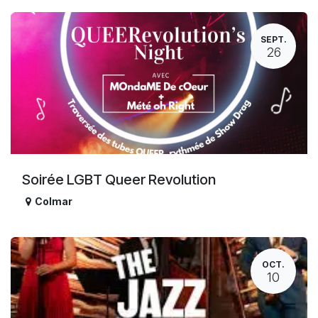
SEPT.
26
Soirée LGBT Queer Revolution
Colmar
OCT.
10