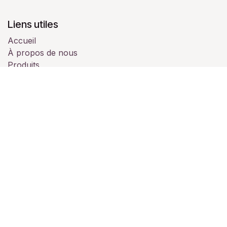
Liens utiles
Accueil
À propos de nous
Produits
Services
Juridique
Contactez-nous
À propos de nous
Nous sommes une équipe de passionnés dont le but
est de vous accompagner pour vos évènements
professionnels ou personnelles.
Notre établissement est à votre disposition pour vos
soirées (privée, mariage, professionnelle, séminaire,