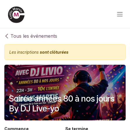
Se rendre au contenu
Tous les événements
Les inscriptions
sont clôturées
Soirée années 80 à nos jours
By DJ Live-yo
Commence
Se termine