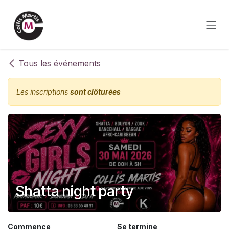
Se rendre au contenu
Tous les événements
Les inscriptions
sont clôturées
Shatta night party
Commence
Se termine