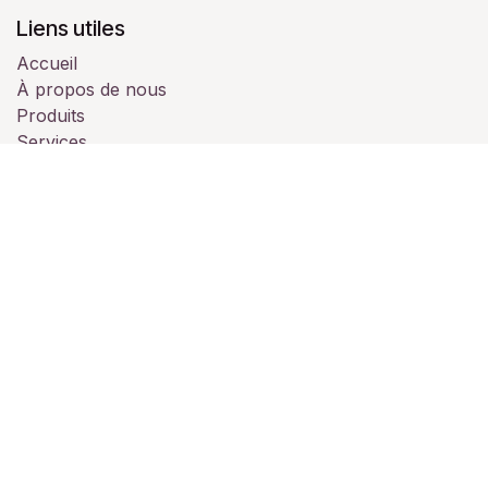
Liens utiles
Accueil
À propos de nous
Produits
Services
Juridique
Contactez-nous
À propos de nous
Nous sommes une équipe de passionnés dont le but
est de vous accompagner pour vos évènements
professionnels ou personnelles.
Notre établissement est à votre disposition pour vos
soirées (privée, mariage, professionnelle, séminaire,
assemblée....)