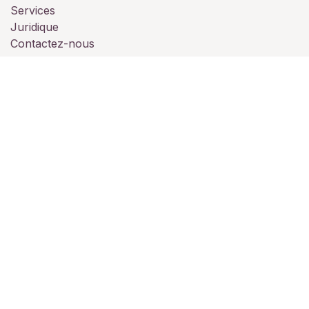
Services
Juridique
Contactez-nous
À propos de nous
Nous sommes une équipe de passionnés dont le but
est de vous accompagner pour vos évènements
professionnels ou personnelles.
Notre établissement est à votre disposition pour vos
soirées (privée, mariage, professionnelle, séminaire,
assemblée....)
L'équipe du Collis Martis.