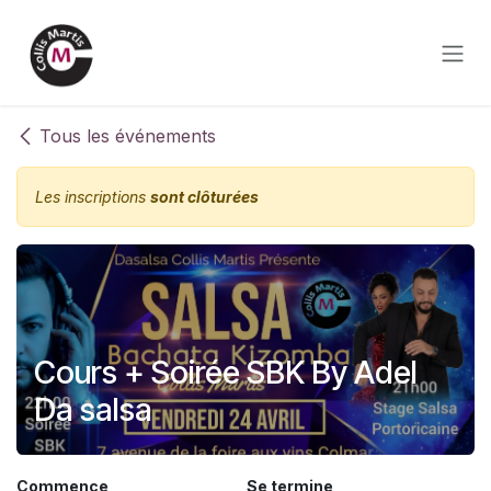
Se rendre au contenu
Tous les événements
Les inscriptions
sont clôturées
Cours + Soirée SBK By Adel
Da salsa
Commence
Se termine